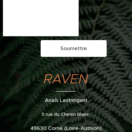
Soumettre
RAVEN
Ana¨¨ïs Lestringant
5 rue du Chenin Blanc
49630 Corné (Loire-Authion)